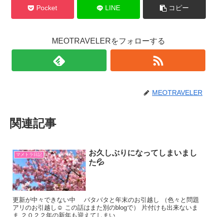
Pocket
LINE
コピー
MEOTRAVELERをフォローする
MEOTRAVELER
関連記事
お久しぶりになってしまいまし
マメトラ日記
た💦
更新が中々できない中 バタバタと年末のお引越し （色々と問題
アリのお引越し☺️ この話はまた別のblogで） 片付けも出来ないま
ま ２０２２年の新年も迎えてしまい ...