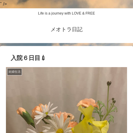
" />
Life is a journey with LOVE & FREE
メオトラ日記
入院６日目💉
妊婦生活