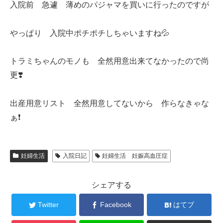
入院前 急遽 薄めのパジャマを買いに行ったのですが
やっぱり 入院中ポチポチしちゃいますね💦
トラミちゃんのモノも 全然用意出来てなかったので尚
更❣️
出産用意リスト 全然用意してないから 作らなきゃな
ぁ❗️
妊婦生活
入院日記
妊婦生活 妊娠高血圧症
シェアする
Twitter
Facebook
はてブ