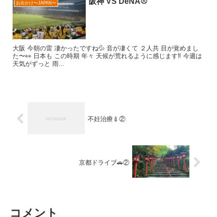
阪神 VS DeNA⚾️
お出かけ〜JAPAN〜
大阪 今朝の雷 凄かったですね💦 音が凄くて ２人共 目が覚めまし
た〜👀 日本も この時期 年々 天候が荒れるように感じます‼️ 今週は
天気がずっと 雨...
不妊治療💉②
京都ドライブ🚗②
コメント