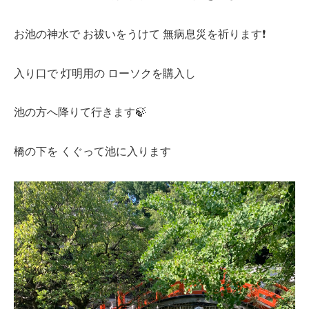
お池の神水で お祓いをうけて 無病息災を祈ります❗️
入り口で 灯明用の ローソクを購入し
池の方へ降りて行きます🍃
橋の下を くぐって池に入ります