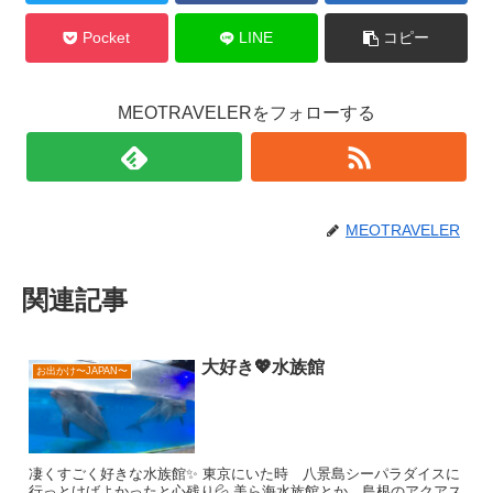
Pocket
LINE
コピー
MEOTRAVELERをフォローする
MEOTRAVELER
関連記事
大好き💖水族館
お出かけ〜JAPAN〜
凄くすごく好きな水族館✨ 東京にいた時 八景島シーパラダイスに
行っとけばよかったと心残り💦 美ら海水族館とか 島根のアクアス