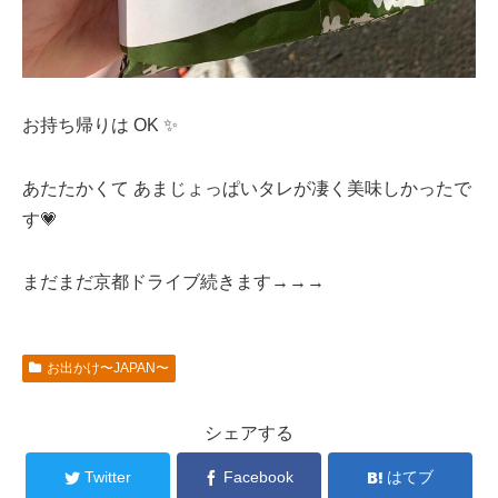
お持ち帰りは OK ✨
あたたかくて あまじょっぱいタレが凄く美味しかったで
す💗
まだまだ京都ドライブ続きます→→→
お出かけ〜JAPAN〜
シェアする
Twitter
Facebook
はてブ