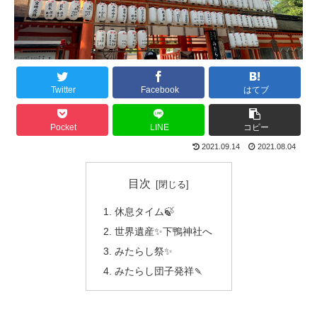
Twitter
Facebook
はてブ
Pocket
LINE
コピー
2021.09.14
2021.08.04
目次
休息タイム🍃
世界遺産✨下鴨神社へ
みたらし祭✨
みたらし団子発祥🍡