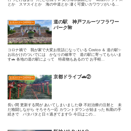
とか スマスイとか 海の中道とか 凄く可愛いカワウソがいる...
道の駅 神戸フルーツフラワー
お出かけ〜JAPAN〜
パーク🌺
コロナ禍で 我が家で大変お世話になっている Costco ＆ 道の駅✨
お出かけのついでには かなりの確率で 道の駅に寄ってもらいま
す🚗 各地の道の駅によって 特産物もあるので お手軽...
京都ドライブ🚗②
お出かけ〜JAPAN〜
長い間 更新する間が あいてしまいました😅 不妊治療の注射と 未
だ格闘しながら そろそろ一応 カウントダウンが始まった 転勤の手
続きで バタバタと日々過ぎてます💦 今日はこの...