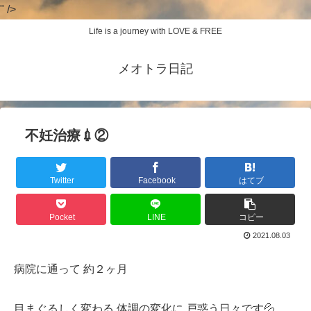
" />
Life is a journey with LOVE & FREE
メオトラ日記
不妊治療💉②
Twitter
Facebook
はてブ
Pocket
LINE
コピー
2021.08.03
病院に通って 約２ヶ月
目まぐるしく変わる 体調の変化に 戸惑う日々です💦