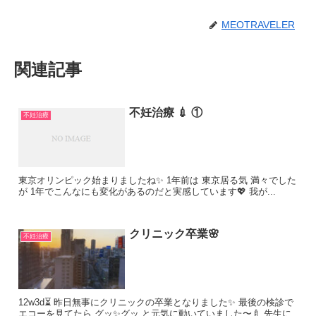
MEOTRAVELER
関連記事
不妊治療 💉 ①
不妊治療
東京オリンピック始まりましたね✨ 1年前は 東京居る気 満々でした
が 1年でこんなにも変化があるのだと実感しています💖 我が...
クリニック卒業🌸
不妊治療
12w3d⏳ 昨日無事にクリニックの卒業となりました✨ 最後の検診で
エコーを見てたら グッ✨グッ と元気に動いていました〜🍼 先生に