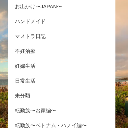
お出かけ〜JAPAN〜
ハンドメイド
マメトラ日記
不妊治療
妊婦生活
日常生活
未分類
転勤族〜お家編〜
転勤族〜ベトナム・ハノイ編〜