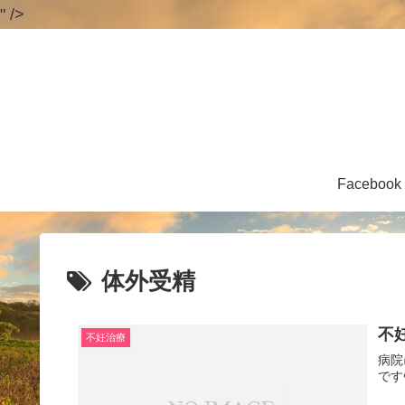
" />
Facebook
体外受精
不
不妊治療
病院
です