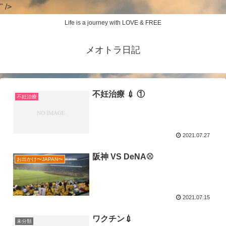
" />
Life is a journey with LOVE & FREE
メオトラ日記
不妊治療 💉 ①
不妊治療
2021.07.27
阪神 VS DeNA⚾️
お出かけ〜JAPAN〜
2021.07.15
ワクチン💉
未分類